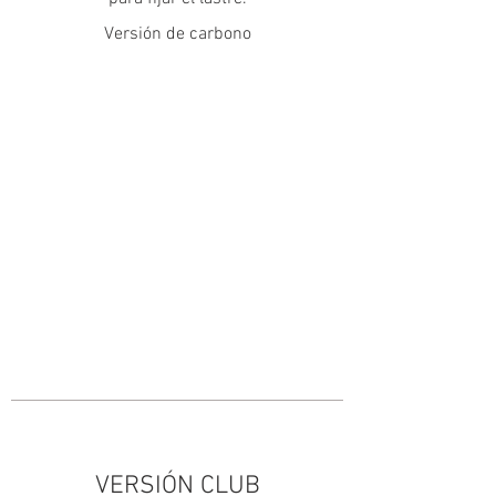
Versión de carbono
4.93
2,00
€
IVA
incl
uido
.
VERSIÓN CLUB