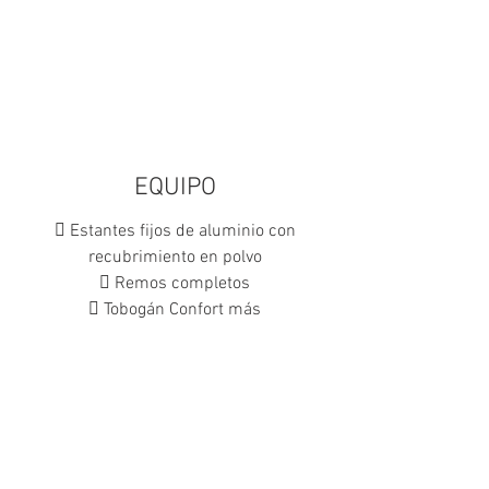
.
EQUIPO
 Estantes fijos de aluminio con
recubrimiento en polvo
 Remos completos
 Tobogán Confort más
Embarcaciones Deportivas de Remo
 Estribo completo para remo
SportBoats
 Caja US integrada / Aleta removible
 Consola de dirección para
embarcaciones deportivas de remo