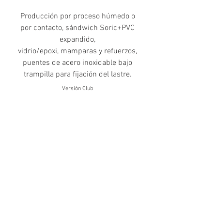
Producción por proceso húmedo o
por contacto, sándwich Soric+PVC
expandido,
vidrio/epoxi, mamparas y refuerzos,
puentes de acero inoxidable bajo
trampilla para fijación del lastre.
Versión Club
4.93
2,00
€
IVA
incl
uido