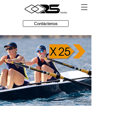
Contáctenos
de :
4.932,00 €
IVA