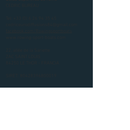
CEDRIC BUREAU
Tel:
+33 (0) 6 26 94 35 45
cedriceurodiffusions84@gmail.com
facebook.com/Rowingsportboats
www.rowing-sport-boats.com
22, allée de la Sariette
ZAC SAINT LOUIS
84250 LE THOR - FRANCIA
SIRET:
80428396800019
Avisos legales
Copyright© Barcos de Remo