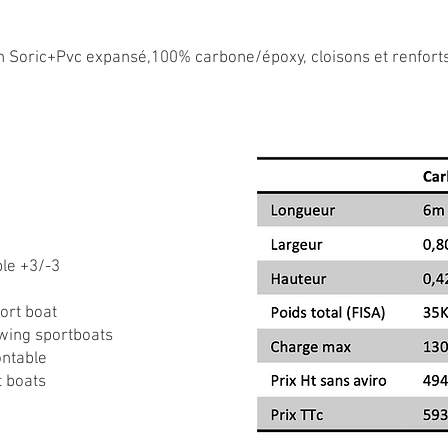
h Soric+Pvc expansé,100% carbone/époxy, cloisons et renfo
ble +3/-3
ort boat
wing sportboats
ontable
t boats