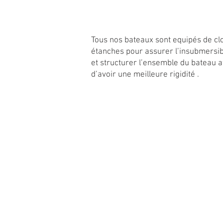
Tous nos bateaux sont equipés de cl
étanches pour assurer l’insubmersibi
et structurer l’ensemble du bateau 
d’avoir une meilleure rigidité .
ROWING SPORT BO
M. Cédric BUREAU
22, allée de la Sariette
ZAC SAINT LOUIS
84250 LE THOR - FRANCE
Tél
: +33(0)6 26 94 35 45
Email
:
cedriceurodiffusions84