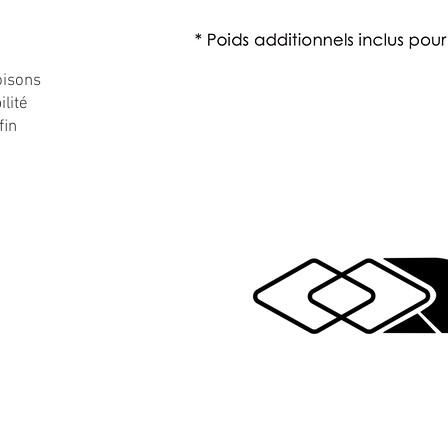
oisons
lité
aﬁn
ATS
@gmail.com