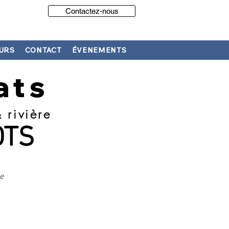
Contactez-nous
URS
CONTACT
ÉVENEMENTS
ats
 rivière
OTS
e