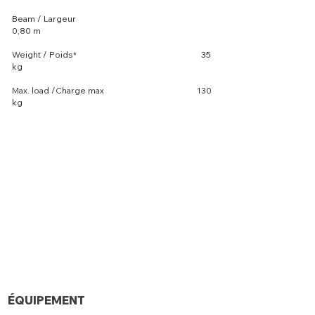
Beam / Largeur
0,80 m
Weight / Poids* 35
kg
Max. load /Charge max 130
kg
Bientôt la video......
ÉQUIPEMENT