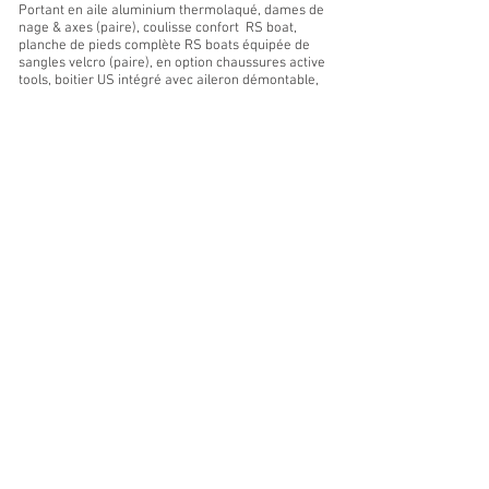
Portant en aile aluminium thermolaqué, dames de
nage & axes (paire), coulisse confort RS boat,
planche de pieds complète RS boats équipée de
sangles velcro (paire), en option chaussures active
tools, boitier US intégré avec aileron démontable,
filets de rangement.
COULEURS
Nous vous laissons le choix de personnaliser vos
bateaux comme bon vous semble avec vos
couleurs préférées ou bien celle de votre club .
GARANTI 2 ANS
Nous fabriquons nos bateaux avec le soucis
constant d'innover et de perfectionner nos
embarcations avec tout le serieux que nous
confere notre experience .Tous nos bateaux
beneficient d'une garantie legale de 2 ans .