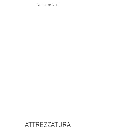
Versione Club
€
4.08
1,00
IVA
incl
usa
ATTREZZATURA