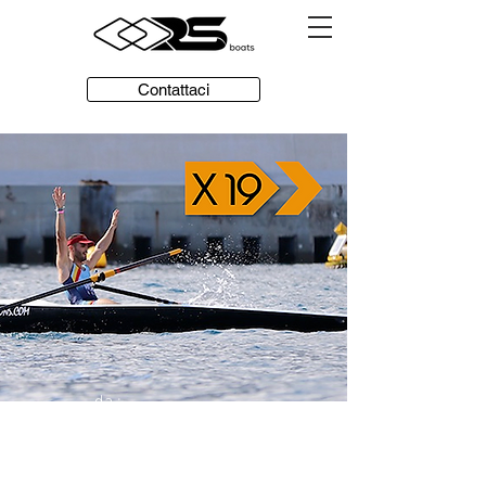
Contattaci
da :
€ 4.932,00
IVA inclusa