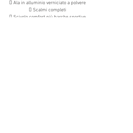
 Ala in alluminio verniciato a polvere
 Scalmi completi
 Scivolo comfort più barche sportive
a remi
 Pedana completa per Rowing
SportBoats
 Scatola US integrata / Pinna
rimovibile
 Console di guida per imbarcazioni
sportive a remi (opzionale)
 Rete portaoggetti
Produit précédent
Tutti i nostri prodotti